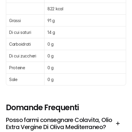
822 kcal
Grassi
91 g
Di cui saturi
14 g
Carboidrati
0 g
Di cui zuccheri
0 g
Proteine
0 g
Sale
0 g
Domande Frequenti
Posso farmi consegnare Colavita, Olio 
Extra Vergine Di Oliva Mediterraneo?