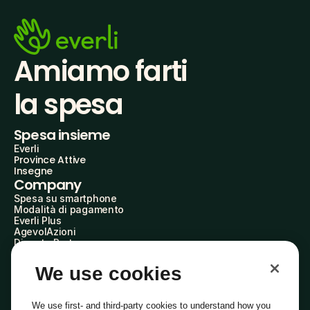
Amiamo farti
la spesa
Spesa insieme
Everli
Province Attive
Insegne
Company
Spesa su smartphone
Modalità di pagamento
Everli Plus
AgevolAzioni
Diventa Partner
Advertise with Us
Everli Shoppers
We use cookies
About Us
Scopri chi siamo
Everli News
We use first- and third-party cookies to understand how you