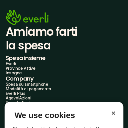
Amiamo farti
la spesa
Spesa insieme
Everli
Province Attive
Insegne
Company
Spesa su smartphone
Modalità di pagamento
Everli Plus
AgevolAzioni
Diventa Partner
Advertise with Us
Everli Shoppers
We use cookies
About Us
Scopri chi siamo
Everli News