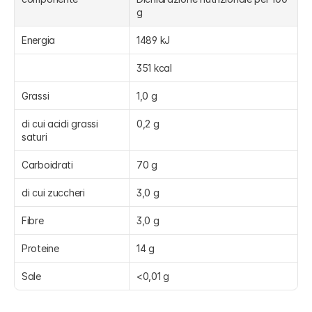
g
Energia
1489 kJ
351 kcal
Grassi
1,0 g
di cui acidi grassi 
0,2 g
saturi
Carboidrati
70 g
di cui zuccheri
3,0 g
Fibre
3,0 g
Proteine
14 g
Sale
<0,01 g