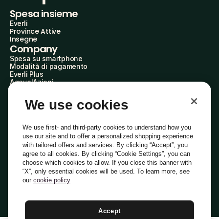
Spesa insieme
Everli
Province Attive
Insegne
Company
Spesa su smartphone
Modalità di pagamento
Everli Plus
AgevolAzioni
Diventa Partner
Advertise with Us
We use cookies
Everli Shoppers
About Us
Scopri chi siamo
We use first- and third-party cookies to understand how you
Everli News
use our site and to offer a personalized shopping experience
Domande frequenti
with tailored offers and services. By clicking “Accept”, you
Lavora con noi
agree to all cookies. By clicking “Cookie Settings”, you can
Diventa Shopper
choose which cookies to allow. If you close this banner with
Investitori
“X”, only essential cookies will be used. To learn more, see
Privacy
Cookie
Preferenze Cookie
Termini e Condizioni
Codice Etico
our
cookie policy
Copyright © 2014-2026 Everli Global Inc.
Italiano
Accept