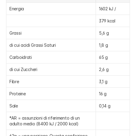
Energia
1602 kJ /
379 kcal
Grassi
5,6 g
di cui acidi Grassi Saturi
1,8 g
Carboidrati
65 g
di cui Zuccheri
2,6 g
Fibre
3,1 g
Proteine
16 g
Sale
0,14 g
*AR = assunzioni di riferimento di un 
adulto medio (8400 kJ / 2000 kcal)
62g = una porzione. Questa confezione 