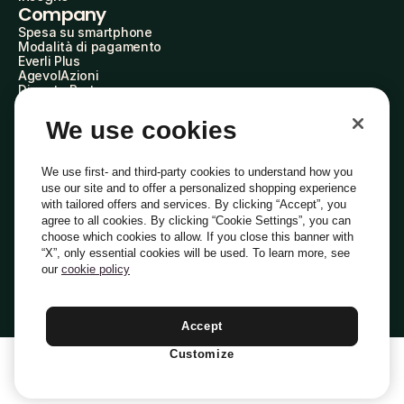
Company
Spesa su smartphone
Modalità di pagamento
Everli Plus
AgevolAzioni
Diventa Partner
Advertise with Us
Everli Shoppers
We use cookies
About Us
Scopri chi siamo
Everli News
We use first- and third-party cookies to understand how you
Domande frequenti
use our site and to offer a personalized shopping experience
Lavora con noi
with tailored offers and services. By clicking “Accept”, you
Diventa Shopper
agree to all cookies. By clicking “Cookie Settings”, you can
Investitori
choose which cookies to allow. If you close this banner with
Privacy
Cookie
Preferenze Cookie
“X”, only essential cookies will be used. To learn more, see
Termini e Condizioni
Codice Etico
our
cookie policy
Indirizzo PEC: everli@pec.it - indirizzo DPO: dpo@everli.com
Copyright © 2014-2026 Everli Global Inc.
Italiano
Accept
Customize
1
Aggiungi Al Carrello