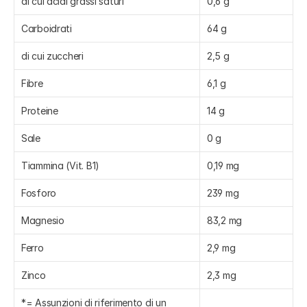
di cui acidi grassi saturi
0,6 g
Carboidrati
64 g
di cui zuccheri
2,5 g
Fibre
6,1 g
Proteine
14 g
Sale
0 g
Tiammina (Vit. B1)
0,19 mg
Fosforo
239 mg
Magnesio
83,2 mg
Ferro
2,9 mg
Zinco
2,3 mg
*= Assunzioni di riferimento di un 