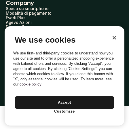
Company
Spesa su smartphone
Modalità di pagamento
Everli Plus
AgevolAzioni
Diventa Partner
Advertise with Us
Everli Shoppers
We use cookies
About Us
Scopri chi siamo
Everli News
We use first- and third-party cookies to understand how you
Domande frequenti
use our site and to offer a personalized shopping experience
Lavora con noi
with tailored offers and services. By clicking “Accept”, you
Diventa Shopper
agree to all cookies. By clicking “Cookie Settings”, you can
Investitori
choose which cookies to allow. If you close this banner with
Privacy
Cookie
Preferenze Cookie
“X”, only essential cookies will be used. To learn more, see
Termini e Condizioni
Codice Etico
our
cookie policy
Indirizzo PEC: everli@pec.it - indirizzo DPO: dpo@everli.com
Copyright © 2014-2026 Everli Global Inc.
Italiano
Accept
Customize
1
Aggiungi Al Carrello