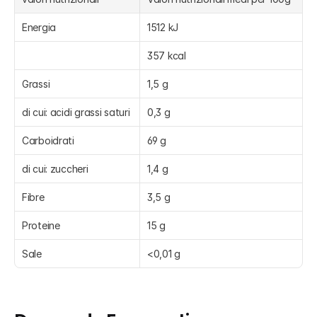
Energia
1512 kJ
357 kcal
Grassi
1,5 g
di cui: acidi grassi saturi
0,3 g
Carboidrati
69 g
di cui: zuccheri
1,4 g
Fibre
3,5 g
Proteine
15 g
Sale
<0,01 g