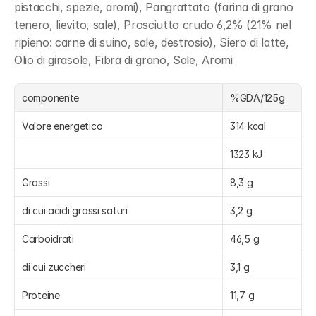
pistacchi, spezie, aromi), Pangrattato (farina di grano 
tenero, lievito, sale), Prosciutto crudo 6,2% (21% nel 
ripieno: carne di suino, sale, destrosio), Siero di latte, 
Olio di girasole, Fibra di grano, Sale, Aromi
componente
%GDA/125g
Valore energetico
314 kcal
1323 kJ
Grassi
8,3 g
di cui acidi grassi saturi
3,2 g
Carboidrati
46,5 g
di cui zuccheri
3,1 g
Proteine
11,7 g