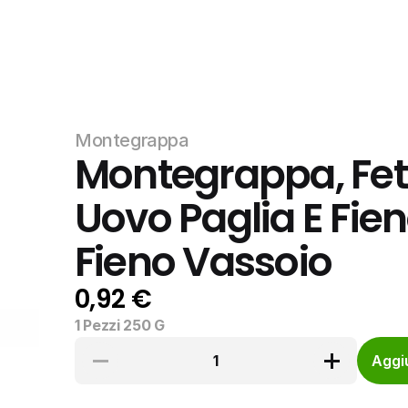
Montegrappa
Montegrappa, Fet
Uovo Paglia E Fien
Fieno Vassoio
0,92 €
1 Pezzi 250 G
1
Aggiu