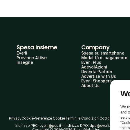
Spesa insieme
Company
Everli
Spesa su smartphone
Province Attive
Modalità di pagamento
Insegne
Everli Plus
AgevolAzioni
Diventa Partner
Advertise with Us
Everli Shoppers
About Us
We
We us
and t
servi
Privacy
Cookie
Preferenze Cookie
Termini e Condizioni
Codice Etico
“Cook
Indirizzo PEC: everli@pec.it - indirizzo DPO: dpo@everli.com
this 
Copyright © 2014-2026 Everli Global Inc.