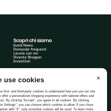
Scopri chi siamo
Everli News
Domande frequenti
Lavora con noi
Diventa Shopper
Investitori
 use cookies
e first- and third-party cookies to understand how you use our site
o offer a personalized shopping experience with tailored offers and
ces. By clicking “Accept”, you agree to all cookies. By clicking
ie Settings”, you can choose which cookies to allow. If you close
Italiano
banner with “X”, only essential cookies will be used. To learn more,