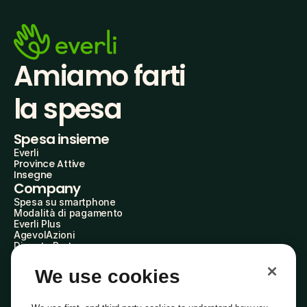
Amiamo farti
la spesa
Spesa insieme
Everli
Province Attive
Insegne
Company
Spesa su smartphone
Modalità di pagamento
Everli Plus
AgevolAzioni
Diventa Partner
Advertise with Us
Everli Shoppers
We use cookies
About Us
Scopri chi siamo
Everli News