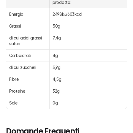
prodotto:
Energia
2498kJ/603kcal
Grassi
50g
di cui acidi grassi 
7,4g
saturi
Carboidrati
4g
di cui zuccheri
3,9g
Fibre
4,5g
Proteine
32g
Sale
0g
Domande Frequenti