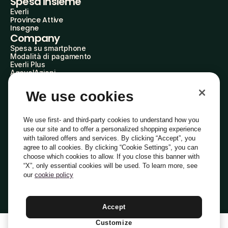
Spesa insieme
Everli
Province Attive
Insegne
Company
Spesa su smartphone
Modalità di pagamento
Everli Plus
AgevolAzioni
Diventa Partner
Advertise with Us
We use cookies
Everli Shoppers
About Us
Scopri chi siamo
We use first- and third-party cookies to understand how you
Everli News
use our site and to offer a personalized shopping experience
Domande frequenti
with tailored offers and services. By clicking “Accept”, you
Lavora con noi
agree to all cookies. By clicking “Cookie Settings”, you can
Diventa Shopper
choose which cookies to allow. If you close this banner with
Investitori
“X”, only essential cookies will be used. To learn more, see
Privacy
Cookie
Preferenze Cookie
Termini e Condizioni
Codice Etico
our
cookie policy
Copyright © 2014-2026 Everli Global Inc.
Italiano
Accept
Customize