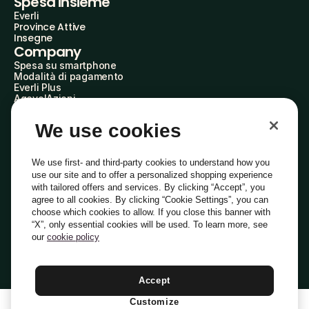
Spesa insieme
Everli
Province Attive
Insegne
Company
Spesa su smartphone
Modalità di pagamento
Everli Plus
AgevolAzioni
Diventa Partner
Advertise with Us
We use cookies
Everli Shoppers
About Us
Scopri chi siamo
We use first- and third-party cookies to understand how you
Everli News
use our site and to offer a personalized shopping experience
Domande frequenti
with tailored offers and services. By clicking “Accept”, you
Lavora con noi
agree to all cookies. By clicking “Cookie Settings”, you can
Diventa Shopper
choose which cookies to allow. If you close this banner with
Investitori
“X”, only essential cookies will be used. To learn more, see
Privacy
Cookie
Preferenze Cookie
Termini e Condizioni
Codice Etico
our
cookie policy
Copyright © 2014-2026 Everli Global Inc.
Italiano
Accept
Customize