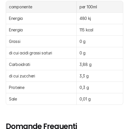
componente
per 100ml
Energia
480 kj
Energia
115 kcal
Grassi
0 g
di cui acidi grassi saturi
0 g
Carboidrati
3,88 g
di cui zuccheri
3,3 g
Proteine
0,3 g
Sale
0,01 g
Domande Frequenti