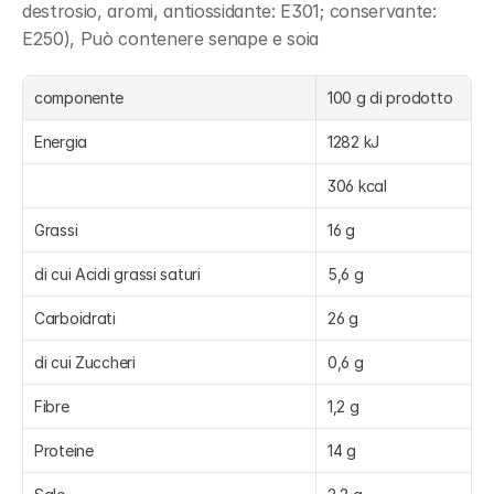
destrosio, aromi, antiossidante: E301; conservante: 
E250), Può contenere senape e soia
componente
100 g di prodotto
Energia
1282 kJ
306 kcal
Grassi
16 g
di cui Acidi grassi saturi
5,6 g
Carboidrati
26 g
di cui Zuccheri
0,6 g
Fibre
1,2 g
Proteine
14 g