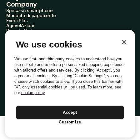
Company
Spesa su smartphone
Modalità di pagamento
Everli Plus
AgevolAzioni
Diventa Partner
Advertise with Us
Everli Shoppers
We use cookies
About Us
Scopri chi siamo
Everli News
We use first- and third-party cookies to understand how you
Domande frequenti
use our site and to offer a personalized shopping experience
Lavora con noi
with tailored offers and services. By clicking “Accept”, you
Diventa Shopper
agree to all cookies. By clicking “Cookie Settings”, you can
Investitori
choose which cookies to allow. If you close this banner with
Privacy
Cookie
Preferenze Cookie
“X”, only essential cookies will be used. To learn more, see
Termini e Condizioni
Codice Etico
our
cookie policy
Indirizzo PEC: everli@pec.it - indirizzo DPO: dpo@everli.com
Copyright © 2014-2026 Everli Global Inc.
Italiano
Accept
Customize
1
Aggiungi Al Carrello