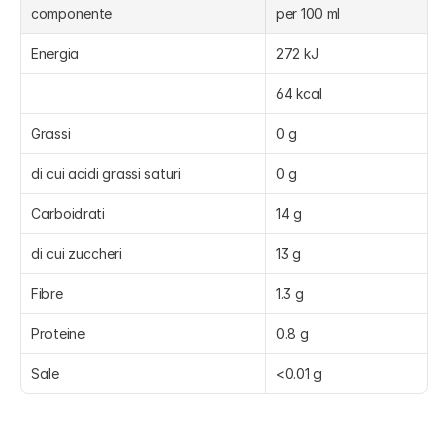
componente
per 100 ml
Energia
272 kJ
64 kcal
Grassi
0 g
di cui acidi grassi saturi
0 g
Carboidrati
14 g
di cui zuccheri
13 g
Fibre
1.3 g
Proteine
0.8 g
Sale
<0.01 g