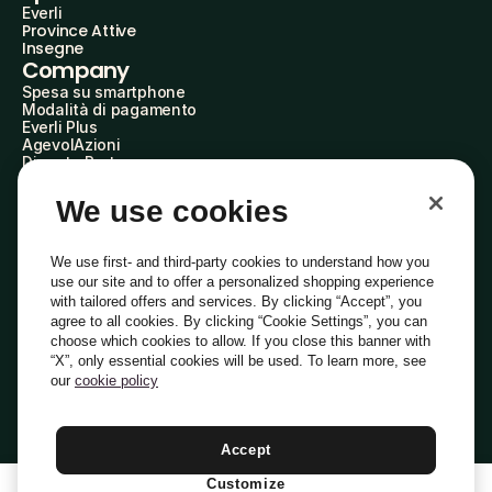
Everli
Province Attive
Insegne
Company
Spesa su smartphone
Modalità di pagamento
Everli Plus
AgevolAzioni
Diventa Partner
Advertise with Us
Everli Shoppers
We use cookies
About Us
Scopri chi siamo
Everli News
We use first- and third-party cookies to understand how you
Domande frequenti
use our site and to offer a personalized shopping experience
Lavora con noi
with tailored offers and services. By clicking “Accept”, you
Diventa Shopper
agree to all cookies. By clicking “Cookie Settings”, you can
Investitori
choose which cookies to allow. If you close this banner with
Privacy
Cookie
Preferenze Cookie
“X”, only essential cookies will be used. To learn more, see
Termini e Condizioni
Codice Etico
our
cookie policy
Indirizzo PEC: everli@pec.it - indirizzo DPO: dpo@everli.com
Copyright © 2014-2026 Everli Global Inc.
Italiano
Accept
Customize