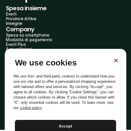
Spesa insieme
Everli
Province Attive
Insegne
Company
Spesa su smartphone
Modalità di pagamento
Everli Plus
AgevolAzioni
Diventa Partner
Advertise with Us
We use cookies
Everli Shoppers
About Us
Scopri chi siamo
We use first- and third-party cookies to understand how you
Everli News
use our site and to offer a personalized shopping experience
Domande frequenti
with tailored offers and services. By clicking “Accept”, you
Lavora con noi
agree to all cookies. By clicking “Cookie Settings”, you can
Diventa Shopper
choose which cookies to allow. If you close this banner with
Investitori
“X”, only essential cookies will be used. To learn more, see
Privacy
Cookie
Preferenze Cookie
Termini e Condizioni
Codice Etico
our
cookie policy
Copyright © 2014-2026 Everli Global Inc.
Italiano
Accept