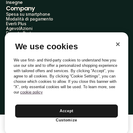
Insegne
Company
Spesa su smartphone
Modalità di pagamento
Everli Plus
AgevolAzioni
Diventa Partner
Advertise with Us
Everli Shoppers
We use cookies
About Us
Scopri chi siamo
Everli News
We use first- and third-party cookies to understand how you
Domande frequenti
use our site and to offer a personalized shopping experience
Lavora con noi
with tailored offers and services. By clicking “Accept”, you
Diventa Shopper
agree to all cookies. By clicking “Cookie Settings”, you can
Investitori
choose which cookies to allow. If you close this banner with
Privacy
Cookie
Preferenze Cookie
“X”, only essential cookies will be used. To learn more, see
Termini e Condizioni
Codice Etico
our
cookie policy
Indirizzo PEC: everli@pec.it - indirizzo DPO: dpo@everli.com
Copyright © 2014-2026 Everli Global Inc.
Italiano
Accept
Customize
1
Aggiungi Al Carrello