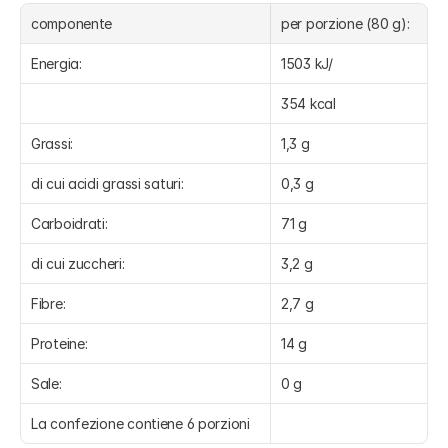
componente
per porzione (80 g):
Energia:
1503 kJ/
354 kcal
Grassi:
1,3 g
di cui acidi grassi saturi:
0,3 g
Carboidrati:
71 g
di cui zuccheri:
3,2 g
Fibre:
2,7 g
Proteine:
14 g
Sale:
0 g
La confezione contiene 6 porzioni