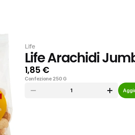
Life
Life Arachidi Jum
1,85 €
Confezione 250 G
1
Aggiu