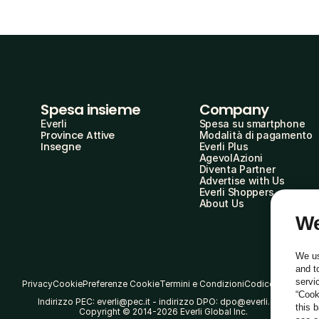
Spesa insieme
Company
Everli
Spesa su smartphone
Province Attive
Modalità di pagamento
Insegne
Everli Plus
AgevolAzioni
Diventa Partner
Advertise with Us
Everli Shoppers
About Us
We
We us
and t
servi
Privacy
Cookie
Preferenze Cookie
Termini e Condizioni
Codice Etico
“Cook
Indirizzo PEC: everli@pec.it - indirizzo DPO: dpo@everli.com
this 
Copyright © 2014-2026 Everli Global Inc.