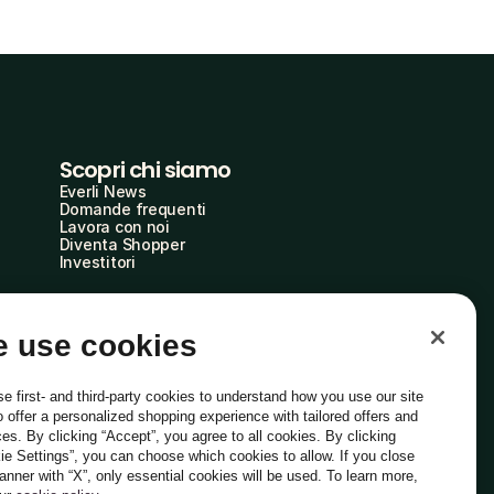
Scopri chi siamo
Everli News
Domande frequenti
Lavora con noi
Diventa Shopper
Investitori
 use cookies
e first- and third-party cookies to understand how you use our site
o offer a personalized shopping experience with tailored offers and
ces. By clicking “Accept”, you agree to all cookies. By clicking
ie Settings”, you can choose which cookies to allow. If you close
Italiano
banner with “X”, only essential cookies will be used. To learn more,