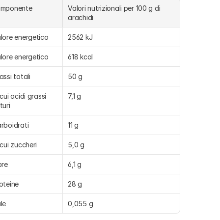
omponente
Valori nutrizionali per 100 g di 
arachidi
lore energetico
2562 kJ
lore energetico
618 kcal
assi totali
50 g
 cui acidi grassi 
7,1 g
turi
rboidrati
11 g
 cui zuccheri
5,0 g
bre
6,1 g
oteine
28 g
le
0,055 g