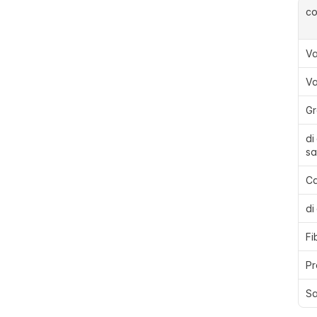
c
Va
Va
Gr
di
sa
Ca
di
Fi
Pr
Sa