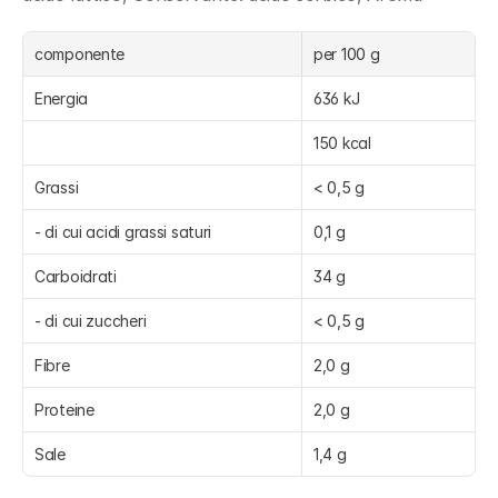
componente
per 100 g
Energia
636 kJ
150 kcal
Grassi
< 0,5 g
- di cui acidi grassi saturi
0,1 g
Carboidrati
34 g
- di cui zuccheri
< 0,5 g
Fibre
2,0 g
Proteine
2,0 g
Sale
1,4 g