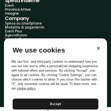
Spesa insieme
Everli
Province Attive
Insegne
Company
Spesa su smartphone
Modalità di pagamento
Everli Plus
AgevolAzioni
Diventa Partner
Advertise with Us
Everli Shoppers
We use cookies
About Us
Scopri chi siamo
Everli News
We use first- and third-party cookies to understand how you
Domande frequenti
use our site and to offer a personalized shopping experience
Lavora con noi
with tailored offers and services. By clicking “Accept”, you
Diventa Shopper
agree to all cookies. By clicking “Cookie Settings”, you can
Investitori
choose which cookies to allow. If you close this banner with
Privacy
Cookie
Preferenze Cookie
“X”, only essential cookies will be used. To learn more, see
Termini e Condizioni
Codice Etico
our
cookie policy
Indirizzo PEC: everli@pec.it - indirizzo DPO: dpo@everli.com
Copyright © 2014-2026 Everli Global Inc.
Italiano
Accept