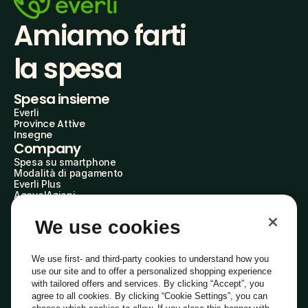
Amiamo farti
la spesa
Spesa insieme
Everli
Province Attive
Insegne
Company
Spesa su smartphone
Modalità di pagamento
Everli Plus
AgevolAzioni
Diventa Partner
Advertise with Us
We use cookies
Everli Shoppers
About Us
Scopri chi siamo
We use first- and third-party cookies to understand how you
Everli News
use our site and to offer a personalized shopping experience
Domande frequenti
with tailored offers and services. By clicking “Accept”, you
Lavora con noi
agree to all cookies. By clicking “Cookie Settings”, you can
Diventa Shopper