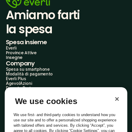
Amiamo farti
la spesa
Spesa insieme
Everli
Province Attive
Insegne
Company
Spesa su smartphone
Modalità di pagamento
Everli Plus
AgevolAzioni
Diventa Partner
Advertise with Us
Everli Shoppers
We use cookies
About Us
Scopri chi siamo
Everli News
We use first- and third-party cookies to understand how you
Domande frequenti
use our site and to offer a personalized shopping experience
Lavora con noi
with tailored offers and services. By clicking “Accept”, you
Diventa Shopper
agree to all cookies. By clicking “Cookie Settings”, you can