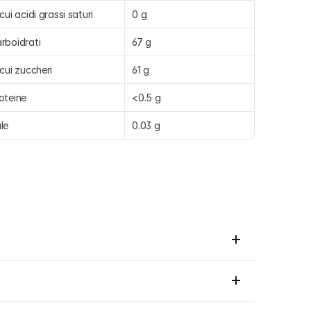
 cui acidi grassi saturi
0 g
rboidrati
67 g
 cui zuccheri
61 g
oteine
<0.5 g
le
0.03 g