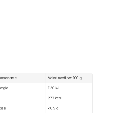
omponente
Valori medi per 100 g
ergia
1160 kJ
273 kcal
assi
<0.5 g