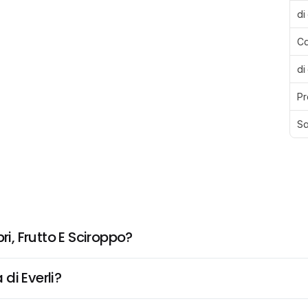
di
Ca
di
Pr
Sa
, Frutto E Sciroppo?
di Everli?