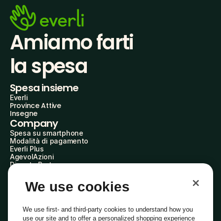
Amiamo farti
la spesa
Spesa insieme
Everli
Province Attive
Insegne
Company
Spesa su smartphone
Modalità di pagamento
Everli Plus
AgevolAzioni
Diventa Partner
Advertise with Us
Everli Shoppers
We use cookies
About Us
Scopri chi siamo
Everli News
We use first- and third-party cookies to understand how you
Domande frequenti
use our site and to offer a personalized shopping experience