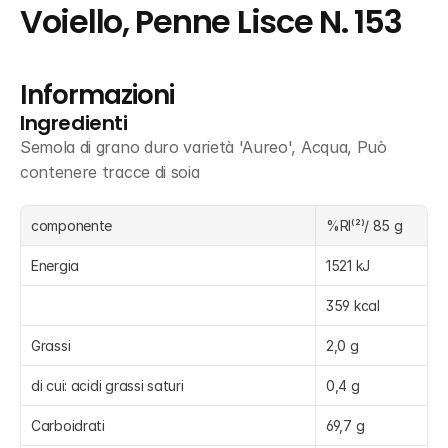
Voiello, Penne Lisce N. 153
Informazioni
Ingredienti
Semola di grano duro varietà 'Aureo', Acqua, Può 
contenere tracce di soia
componente
%RI⁽²⁾/ 85 g
Energia
1521 kJ
359 kcal
Grassi
2,0 g
di cui: acidi grassi saturi
0,4 g
Carboidrati
69,7 g