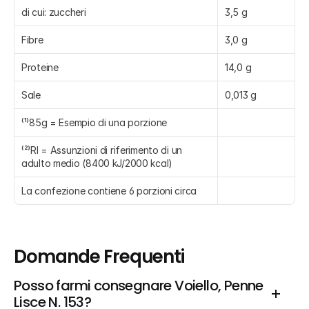
di cui: zuccheri
3,5 g
Fibre
3,0 g
Proteine
14,0 g
Sale
0,013 g
⁽¹⁾85g = Esempio di una porzione
⁽²⁾RI = Assunzioni di riferimento di un 
adulto medio (8400 kJ/2000 kcal)
La confezione contiene 6 porzioni circa
Domande Frequenti
Posso farmi consegnare Voiello, Penne 
Lisce N. 153?