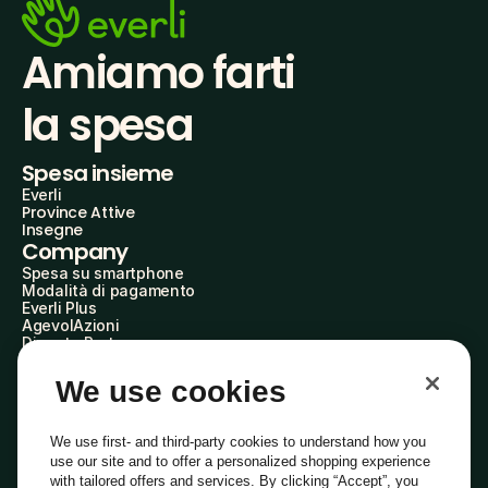
Amiamo farti
la spesa
Spesa insieme
Everli
Province Attive
Insegne
Company
Spesa su smartphone
Modalità di pagamento
Everli Plus
AgevolAzioni
Diventa Partner
Advertise with Us
Everli Shoppers
We use cookies
About Us
Scopri chi siamo
Everli News
We use first- and third-party cookies to understand how you
Domande frequenti
use our site and to offer a personalized shopping experience
Lavora con noi
with tailored offers and services. By clicking “Accept”, you