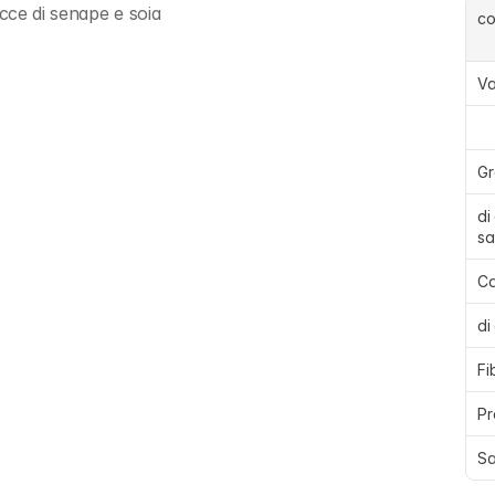
cce di senape e soia
c
Va
Gr
di
sa
Ca
di
Fi
Pr
Sa