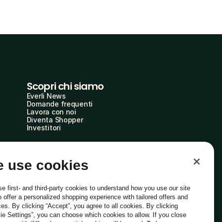
Scopri chi siamo
Everli News
Domande frequenti
Lavora con noi
Diventa Shopper
Investitori
 use cookies
e first- and third-party cookies to understand how you use our site
o offer a personalized shopping experience with tailored offers and
ces. By clicking “Accept”, you agree to all cookies. By clicking
ie Settings”, you can choose which cookies to allow. If you close