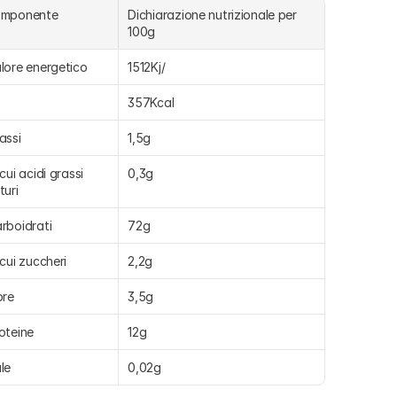
omponente
Dichiarazione nutrizionale per 
100g
lore energetico
1512Kj/
357Kcal
assi
1,5g
 cui acidi grassi 
0,3g
turi
rboidrati
72g
 cui zuccheri
2,2g
bre
3,5g
oteine
12g
le
0,02g