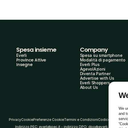
Spesa insieme
Company
Everli
Spesa su smartphone
Province Attive
Modalità di pagamento
Insegne
Everli Plus
AgevolAzioni
Diventa Partner
Advertise with Us
Everli Shoppers
About Us
We
We us
and t
servi
Privacy
Cookie
Preferenze Cookie
Termini e Condizioni
Codice Etico
“Cook
Indirizzo PEC: everli@pec.it - indirizzo DPO: dpo@everli.com