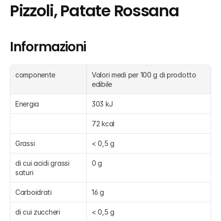
Pizzoli, Patate Rossana
Informazioni
componente
Valori medi per 100 g di prodotto 
edibile
Energia
303 kJ
72 kcal
Grassi
< 0,5 g
di cui acidi grassi 
0 g
saturi
Carboidrati
16 g
di cui zuccheri
< 0,5 g