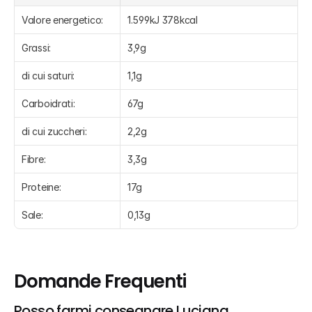
Valore energetico:
1.599kJ 378kcal
Grassi:
3,9g
di cui saturi:
1,1g
Carboidrati:
67g
di cui zuccheri:
2,2g
Fibre:
3,3g
Proteine:
17g
Sale:
0,13g
Domande Frequenti
Posso farmi consegnare Luciana 