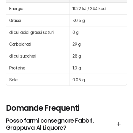
Energia
1022 kJ / 244 kcal
Grassi
<0.5 g
di cui acidi grassi saturi
0 g
Carboidrati
29 g
di cui zuccheri
28 g
Proteine
1.0 g
Sale
0.05 g
Domande Frequenti
Posso farmi consegnare Fabbri, 
Grappuva Al Liquore?