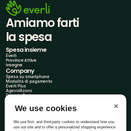
Amiamo farti
la spesa
Spesa insieme
Everli
Province Attive
Insegne
Company
Spesa su smartphone
Modalità di pagamento
Everli Plus
AgevolAzioni
Diventa Partner
Advertise with Us
Everli Shoppers
We use cookies
About Us
Scopri chi siamo
Everli News
We use first- and third-party cookies to understand how you
Domande frequenti
use our site and to offer a personalized shopping experience
Lavora con noi