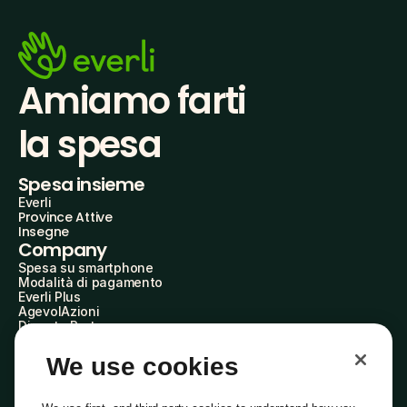
Amiamo farti
la spesa
Spesa insieme
Everli
Province Attive
Insegne
Company
Spesa su smartphone
Modalità di pagamento
Everli Plus
AgevolAzioni
Diventa Partner
Advertise with Us
Everli Shoppers
We use cookies
About Us
Scopri chi siamo
Everli News