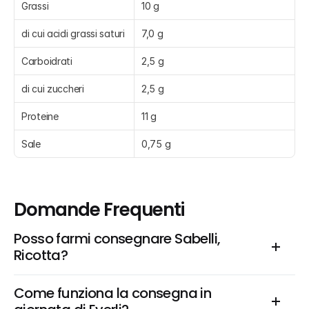
Grassi
10 g
di cui acidi grassi saturi
7,0 g
Carboidrati
2,5 g
di cui zuccheri
2,5 g
Proteine
11 g
Sale
0,75 g
Domande Frequenti
Posso farmi consegnare Sabelli, 
Ricotta?
Come funziona la consegna in 