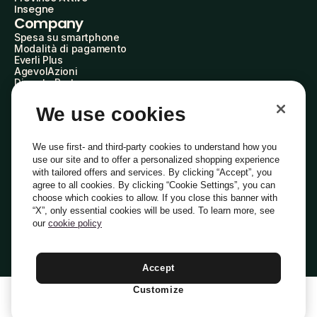
Insegne
Company
Spesa su smartphone
Modalità di pagamento
Everli Plus
AgevolAzioni
Diventa Partner
Advertise with Us
Everli Shoppers
We use cookies
About Us
Scopri chi siamo
Everli News
We use first- and third-party cookies to understand how you
Domande frequenti
use our site and to offer a personalized shopping experience
Lavora con noi
with tailored offers and services. By clicking “Accept”, you
Diventa Shopper
agree to all cookies. By clicking “Cookie Settings”, you can
Investitori
choose which cookies to allow. If you close this banner with
Privacy
Cookie
Preferenze Cookie
“X”, only essential cookies will be used. To learn more, see
Termini e Condizioni
Codice Etico
our
cookie policy
Indirizzo PEC: everli@pec.it - indirizzo DPO: dpo@everli.com
Copyright © 2014-2026 Everli Global Inc.
Italiano
Accept
Customize
1
Aggiungi Al Carrello