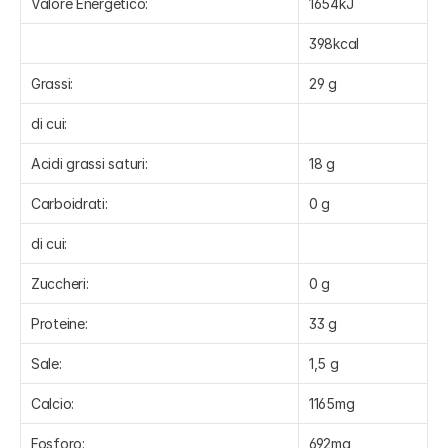
Valore Energetico:
1654kJ
398kcal
Grassi:
29 g
di cui:
Acidi grassi saturi:
18 g
Carboidrati:
0 g
di cui:
Zuccheri:
0 g
Proteine:
33 g
Sale:
1,5 g
Calcio:
1165mg
Fosforo:
692mg