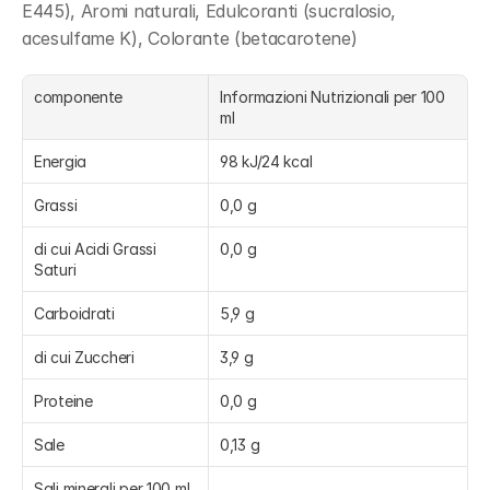
E445), Aromi naturali, Edulcoranti (sucralosio, 
acesulfame K), Colorante (betacarotene)
componente
Informazioni Nutrizionali per 100 
ml
Energia
98 kJ/24 kcal
Grassi
0,0 g
di cui Acidi Grassi 
0,0 g
Saturi
Carboidrati
5,9 g
di cui Zuccheri
3,9 g
Proteine
0,0 g
Sale
0,13 g
Sali minerali per 100 ml