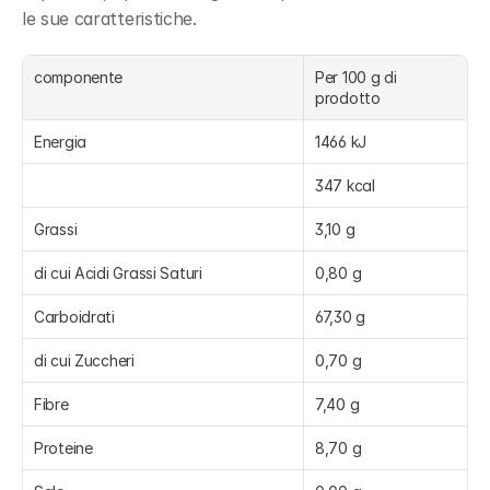
le sue caratteristiche.
componente
Per 100 g di 
prodotto
Energia
1466 kJ
347 kcal
Grassi
3,10 g
di cui Acidi Grassi Saturi
0,80 g
Carboidrati
67,30 g
di cui Zuccheri
0,70 g
Fibre
7,40 g
Proteine
8,70 g