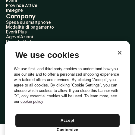
Everli
Province Attive
Insegne
Company
Spesa su smartphone
Modalità di pagamento
Everli Plus
AgevolAzioni
Diventa Partner
Advertise with Us
Everli Shoppers
We use cookies
About Us
Scopri chi siamo
Everli News
We use first- and third-party cookies to understand how you
Domande frequenti
use our site and to offer a personalized shopping experience
Lavora con noi
with tailored offers and services. By clicking “Accept”, you
Diventa Shopper
agree to all cookies. By clicking “Cookie Settings”, you can
Investitori
choose which cookies to allow. If you close this banner with
Privacy
Cookie
Preferenze Cookie
“X”, only essential cookies will be used. To learn more, see
Termini e Condizioni
Codice Etico
our
cookie policy
Indirizzo PEC: everli@pec.it - indirizzo DPO: dpo@everli.com
Copyright © 2014-2026 Everli Global Inc.
Italiano
Accept
Customize