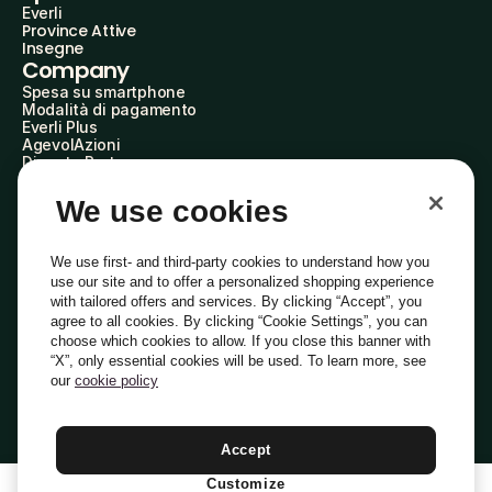
Everli
Province Attive
Insegne
Company
Spesa su smartphone
Modalità di pagamento
Everli Plus
AgevolAzioni
Diventa Partner
Advertise with Us
Everli Shoppers
We use cookies
About Us
Scopri chi siamo
Everli News
We use first- and third-party cookies to understand how you
Domande frequenti
use our site and to offer a personalized shopping experience
Lavora con noi
with tailored offers and services. By clicking “Accept”, you
Diventa Shopper
agree to all cookies. By clicking “Cookie Settings”, you can
Investitori
choose which cookies to allow. If you close this banner with
Privacy
Cookie
Preferenze Cookie
“X”, only essential cookies will be used. To learn more, see
Termini e Condizioni
Codice Etico
our
cookie policy
Indirizzo PEC: everli@pec.it - indirizzo DPO: dpo@everli.com
Copyright © 2014-2026 Everli Global Inc.
Italiano
Accept
Customize