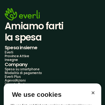
Amiamo farti
la spesa
Spesa insieme
Everli
Province Attive
Insegne
Company
Spesa su smartphone
Modalità di pagamento
Everli Plus
AgevolAzioni
Diventa Partner
Advertise with Us
Everli Shoppers
We use cookies
About Us
Scopri chi siamo
Everli News