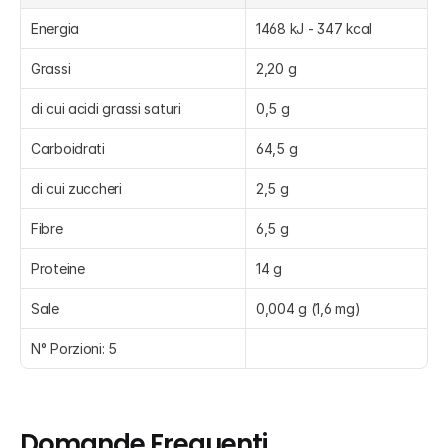
Energia
1468 kJ - 347 kcal
Grassi
2,20 g
di cui acidi grassi saturi
0,5 g
Carboidrati
64,5 g
di cui zuccheri
2,5 g
Fibre
6,5 g
Proteine
14 g
Sale
0,004 g (1,6 mg)
N° Porzioni: 5
Domande Frequenti