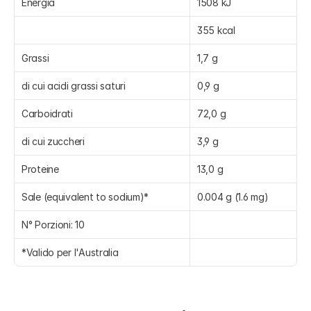
Energia
1508 kJ
355 kcal
Grassi
1,7 g
di cui acidi grassi saturi
0,9 g
Carboidrati
72,0 g
di cui zuccheri
3,9 g
Proteine
13,0 g
Sale (equivalent to sodium)*
0.004 g (1.6 mg)
N° Porzioni: 10
*Valido per l'Australia