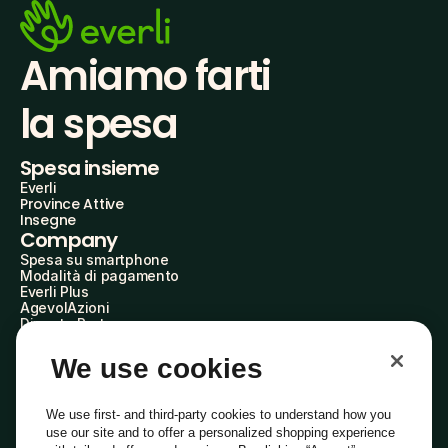
Amiamo farti
la spesa
Spesa insieme
Everli
Province Attive
Insegne
Company
Spesa su smartphone
Modalità di pagamento
Everli Plus
AgevolAzioni
Diventa Partner
Advertise with Us
Everli Shoppers
We use cookies
About Us
Scopri chi siamo
Everli News
We use first- and third-party cookies to understand how you
Domande frequenti
use our site and to offer a personalized shopping experience
Lavora con noi