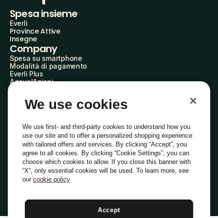
Spesa insieme
Everli
Province Attive
Insegne
Company
Spesa su smartphone
Modalità di pagamento
Everli Plus
AgevolAzioni
Diventa Partner
Advertise with Us
We use cookies
Everli Shoppers
About Us
Scopri chi siamo
We use first- and third-party cookies to understand how you
Everli News
use our site and to offer a personalized shopping experience
Domande frequenti
with tailored offers and services. By clicking “Accept”, you
Lavora con noi
agree to all cookies. By clicking “Cookie Settings”, you can
Diventa Shopper
choose which cookies to allow. If you close this banner with
Investitori
“X”, only essential cookies will be used. To learn more, see
Privacy
Cookie
Preferenze Cookie
Termini e Condizioni
Codice Etico
our
cookie policy
Copyright © 2014-2026 Everli Global Inc.
Italiano
Accept