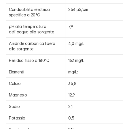
Conducibilità elettrica 
254 μS/cm
specifica a 20°C
pH alla temperatura 
7,9
dell'acqua alla sorgente
Anidride carbonica libera 
4,0 mg/L
alla sorgente
Residuo fisso a 180°C
162 mg/L
Elementi
mg/L:
Calcio
35,8
Magnesio
12,9
Sodio
2,1
Potassio
0,5