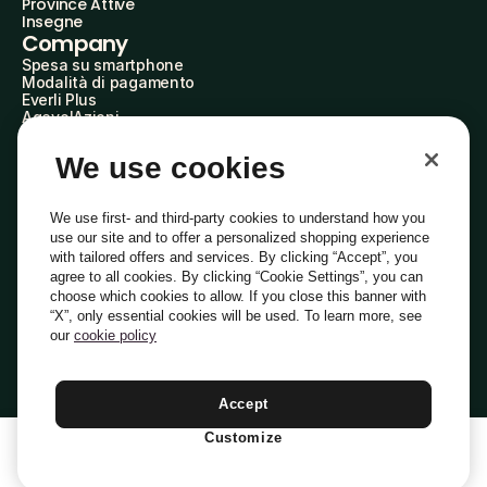
Province Attive
Insegne
Company
Spesa su smartphone
Modalità di pagamento
Everli Plus
AgevolAzioni
Diventa Partner
Advertise with Us
We use cookies
Everli Shoppers
About Us
Scopri chi siamo
We use first- and third-party cookies to understand how you
Everli News
use our site and to offer a personalized shopping experience
Domande frequenti
with tailored offers and services. By clicking “Accept”, you
Lavora con noi
agree to all cookies. By clicking “Cookie Settings”, you can
Diventa Shopper
choose which cookies to allow. If you close this banner with
Investitori
“X”, only essential cookies will be used. To learn more, see
Privacy
Cookie
Preferenze Cookie
Termini e Condizioni
Codice Etico
our
cookie policy
Copyright © 2014-2026 Everli Global Inc.
Italiano
Accept
Customize
1
Aggiungi Al Carrello