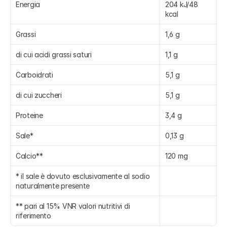
Energia
204 kJ/48 
kcal
Grassi
1,6 g
di cui acidi grassi saturi
1,1 g
Carboidrati
5,1 g
di cui zuccheri
5,1 g
Proteine
3,4 g
Sale*
0,13 g
Calcio**
120 mg
* il sale è dovuto esclusivamente al sodio 
naturalmente presente
** pari al 15% VNR valori nutritivi di 
riferimento