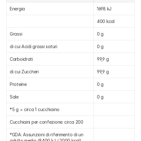
Energia
1698 kJ
400 kcal
Grassi
0 g
di cui Acidi grassi saturi
0 g
Carboidrati
99,9 g
di cui Zuccheri
99,9 g
Proteine
0 g
Sale
0 g
*5 g = circa 1 cucchiaino
Cucchiaini per confezione: circa 200
*GDA: Assunzioni di riferimento di un 
adulto medio (8400 kJ / 2000 kcal)