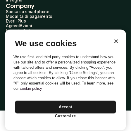
Insegne
Company
Spesa su smartphone
Modalità di pagamento
Everli Plus
AgevolAzioni
Diventa Partner
Advertise with Us
Everli Shoppers
We use cookies
About Us
Scopri chi siamo
Everli News
We use first- and third-party cookies to understand how you
Domande frequenti
use our site and to offer a personalized shopping experience
Lavora con noi
with tailored offers and services. By clicking “Accept”, you
Diventa Shopper
agree to all cookies. By clicking “Cookie Settings”, you can
Investitori
choose which cookies to allow. If you close this banner with
Privacy
Cookie
Preferenze Cookie
“X”, only essential cookies will be used. To learn more, see
Termini e Condizioni
Codice Etico
our
cookie policy
Indirizzo PEC: everli@pec.it - indirizzo DPO: dpo@everli.com
Copyright © 2014-2026 Everli Global Inc.
Italiano
Accept
Customize
1
Aggiungi Al Carrello