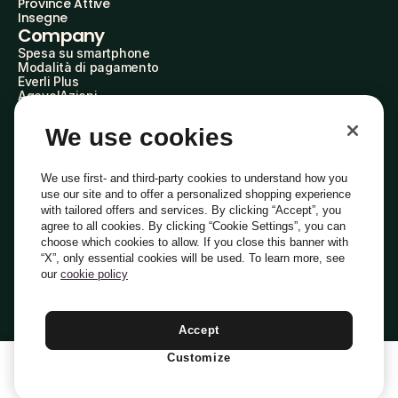
Province Attive
Insegne
Company
Spesa su smartphone
Modalità di pagamento
Everli Plus
AgevolAzioni
Diventa Partner
Advertise with Us
We use cookies
Everli Shoppers
About Us
Scopri chi siamo
We use first- and third-party cookies to understand how you
Everli News
use our site and to offer a personalized shopping experience
Domande frequenti
with tailored offers and services. By clicking “Accept”, you
Lavora con noi
agree to all cookies. By clicking “Cookie Settings”, you can
Diventa Shopper
choose which cookies to allow. If you close this banner with
Investitori
“X”, only essential cookies will be used. To learn more, see
Privacy
Cookie
Preferenze Cookie
Termini e Condizioni
Codice Etico
our
cookie policy
Copyright © 2014-2026 Everli Global Inc.
Italiano
Accept
Customize
1
Aggiungi Al Carrello