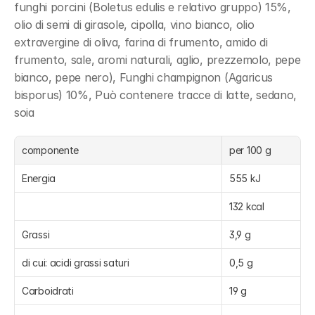
funghi porcini (Boletus edulis e relativo gruppo) 15%, 
olio di semi di girasole, cipolla, vino bianco, olio 
extravergine di oliva, farina di frumento, amido di 
frumento, sale, aromi naturali, aglio, prezzemolo, pepe 
bianco, pepe nero), Funghi champignon (Agaricus 
bisporus) 10%, Può contenere tracce di latte, sedano, 
soia
componente
per 100 g
Energia
555 kJ
132 kcal
Grassi
3,9 g
di cui: acidi grassi saturi
0,5 g
Carboidrati
19 g