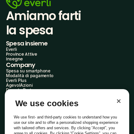
Amiamo farti
la spesa
Spesa insieme
Everli
Province Attive
Insegne
Company
Spesa su smartphone
Modalità di pagamento
Everli Plus
AgevolAzioni
Diventa Partner
Advertise with Us
Everli Shoppers
We use cookies
About Us
Scopri chi siamo
Everli News
We use first- and third-party cookies to understand how you
Domande frequenti
use our site and to offer a personalized shopping experience
Lavora con noi
with tailored offers and services. By clicking “Accept”, you
Diventa Shopper
agree to all cookies. By clicking “Cookie Settings”, you can