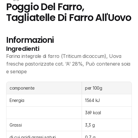
Poggio Del Farro, 
Tagliatelle Di Farro All'Uovo
Informazioni
Ingredienti
Farina integrale di farro (Triticum dicoccum), Uova 
fresche pastorizzate cat. 'A' 28%, Può contenere soia 
e senape
componente
per 100g
Energia
1564 kJ
369 kcal
Grassi
3,3 g
di cui acidi grassi saturi
0,7 g