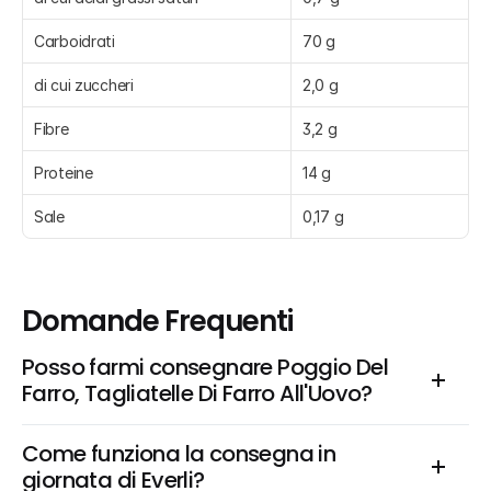
Carboidrati
70 g
di cui zuccheri
2,0 g
Fibre
3,2 g
Proteine
14 g
Sale
0,17 g
Domande Frequenti
Posso farmi consegnare Poggio Del 
Farro, Tagliatelle Di Farro All'Uovo?
Come funziona la consegna in 
giornata di Everli?